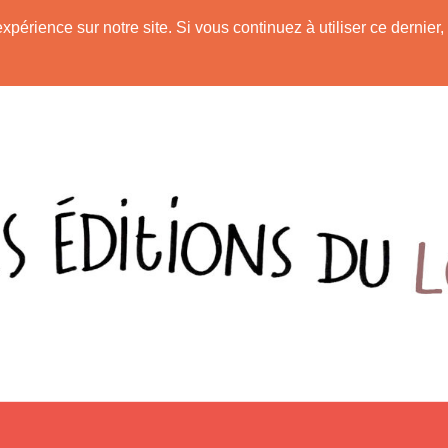
c
expérience sur notre site. Si vous continuez à utiliser ce derni
Accu