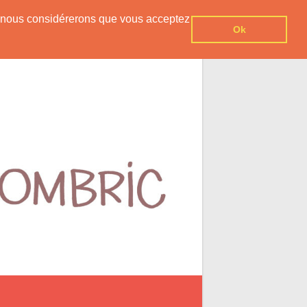
er, nous considérerons que vous acceptez
Ok
eil
Publications
Contact